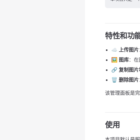
特性和功
☁️
上传图片
🖼️
图库
：在
🔗
复制图片
🗑️
删除图片
该管理面板是完
使用
本项目默认是服